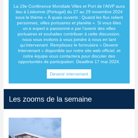
La 19e Conférence Mondiale Villes et Port de l’AIVP aura
lieu à Lisbonne (Portugal) du 27 au 29 novembre 2024
sous le thème « À quais ouverts : Quand les flux relient
personnes, villes portuaires et planète ». Si vous êtes
un.e expert.e passionné.e par l’avenir des villes
portuaires et souhaitez contribuer à cette discussion,
nous vous invitons à vous joindre à nous en tant
qu’intervenant. Remplissez le formulaire « Devenir
Intervenant » disponible sur notre site web officiel, et
notre équipe vous contactera pour discuter des
opportunités de participation. Deadline 17 mai 2024.
Devenir intervenant
Les zooms de la semaine