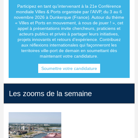
Participez en tant qu’intervenant à la 21e Conférence
mondiale Villes & Ports organisée par l’AIVP, du 3 au 6
novembre 2026 à Dunkerque (France). Autour du thème
« Villes et Ports en mouvement, à nous de jouer ! », cet
appel à présentations invite chercheurs, praticiens et
acteurs publics et privés à partager leurs initiatives,
projets innovants et retours d’expérience. Contribuez
aux réflexions internationales qui façonneront les
territoires ville-port de demain en soumettant dès
maintenant votre candidature.
Soumettre votre candidature
Les zooms de la semaine