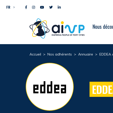
Aller directement au contenu
FR
Nous décou
Accueil
>
Nos adhérents
>
Annuaire
>
EDDEA 
EDDE