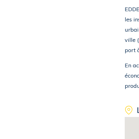
EDDEA
les i
urbai
ville
port 
En ac
écono
produ