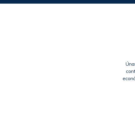
Únas
cont
econó