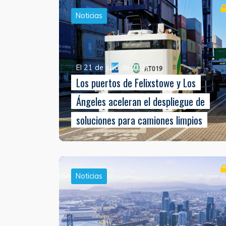
Noticias
El 21 de julio de 2026
Los puertos de Felixstowe y Los
Ángeles aceleran el despliegue de
soluciones para camiones limpios
Noticias