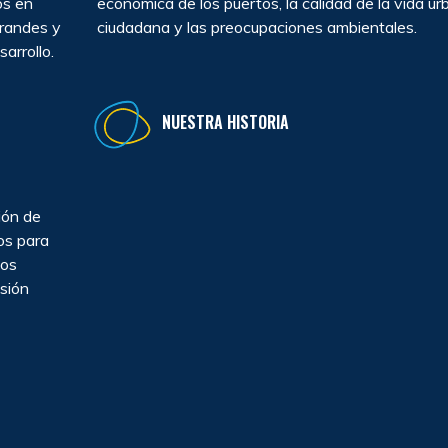
os en
económica de los puertos, la calidad de la vida ur
grandes y
ciudadana y las preocupaciones ambientales.
arrollo.
NUESTRA HISTORIA
ión de
os para
ios
usión