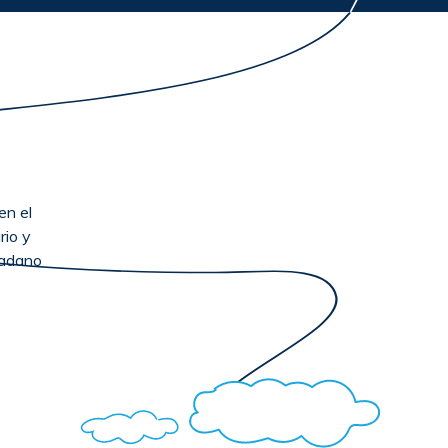
en el
rio y
dadano