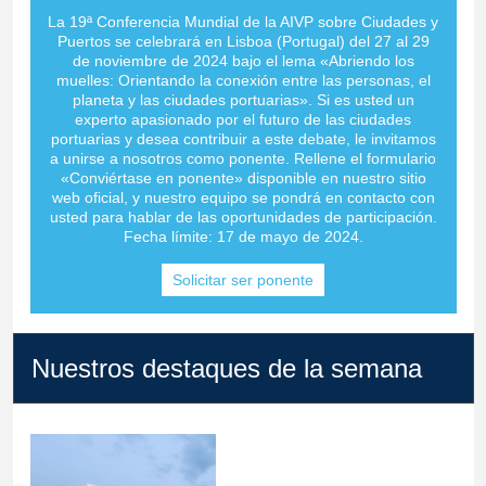
La 19ª Conferencia Mundial de la AIVP sobre Ciudades y
Puertos se celebrará en Lisboa (Portugal) del 27 al 29
de noviembre de 2024 bajo el lema «Abriendo los
muelles: Orientando la conexión entre las personas, el
planeta y las ciudades portuarias». Si es usted un
experto apasionado por el futuro de las ciudades
portuarias y desea contribuir a este debate, le invitamos
a unirse a nosotros como ponente. Rellene el formulario
«Conviértase en ponente» disponible en nuestro sitio
web oficial, y nuestro equipo se pondrá en contacto con
usted para hablar de las oportunidades de participación.
Fecha límite: 17 de mayo de 2024.
Solicitar ser ponente
Nuestros destaques de la semana