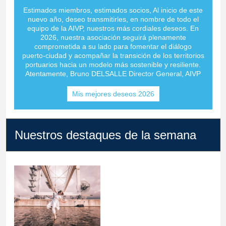
Estimados miembros, estimados socios, Al inicio de este
nuevo año, deseo transmitirles, en nombre de todo el
equipo de la AIVP, nuestros más cordiales deseos. En
2026, nuestra asociación seguirá plenamente
comprometida a su lado para fomentar el diálogo
puerto-ciudad y acompañar la transición de los territorios
portuarios hacia un modelo más sostenible y resiliente.
Atentamente, Bruno DELSALLE Director General, AIVP
Mis mejores deseos 2026
Nuestros destaques de la semana