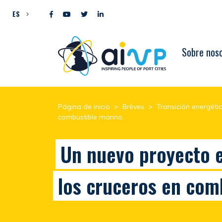
Ir al contenido
ES
Sobre nos
Página de inicio
>
Brèves
>
Transición energéti
combustible marino.
Un nuevo proyecto en
los cruceros en com