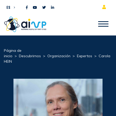
Ir al contenido
ES
Página de
inicio
>
Descubrirnos
>
Organización
>
Expertos
>
Carola
HEIN