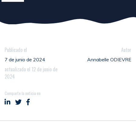
Publicado el
Autor
7 de junio de 2024
Annabelle ODIEVRE
actualizado el 12 de junio de
2024
Comparte la noticia en
Compartir en LinkedIn
Compartir en Twitter
Compartir en Facebook