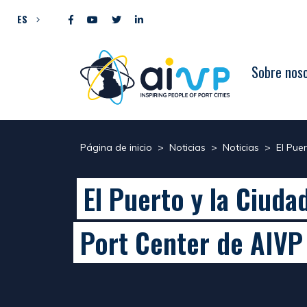
Ir al contenido
ES
Sobre nos
Página de inicio
>
Noticias
>
Noticias
>
El Pue
El Puerto y la Ciuda
Port Center de AIVP