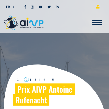
Aller directement au contenu
FR
1
2
3
4
5
Prix AIVP Antoine
Rufenacht