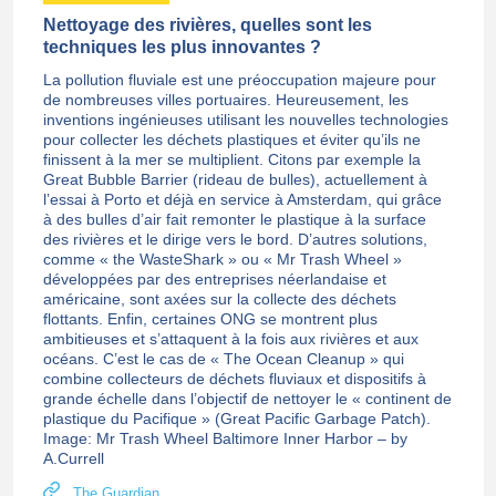
Nettoyage des rivières, quelles sont les
techniques les plus innovantes ?
La pollution fluviale est une préoccupation majeure pour
de nombreuses villes portuaires. Heureusement, les
inventions ingénieuses utilisant les nouvelles technologies
pour collecter les déchets plastiques et éviter qu’ils ne
finissent à la mer se multiplient. Citons par exemple la
Great Bubble Barrier (rideau de bulles), actuellement à
l’essai à Porto et déjà en service à Amsterdam, qui grâce
à des bulles d’air fait remonter le plastique à la surface
des rivières et le dirige vers le bord. D’autres solutions,
comme « the WasteShark » ou « Mr Trash Wheel »
développées par des entreprises néerlandaise et
américaine, sont axées sur la collecte des déchets
flottants. Enfin, certaines ONG se montrent plus
ambitieuses et s’attaquent à la fois aux rivières et aux
océans. C’est le cas de « The Ocean Cleanup » qui
combine collecteurs de déchets fluviaux et dispositifs à
grande échelle dans l’objectif de nettoyer le « continent de
plastique du Pacifique » (Great Pacific Garbage Patch).
Image: Mr Trash Wheel Baltimore Inner Harbor – by
A.Currell
The Guardian