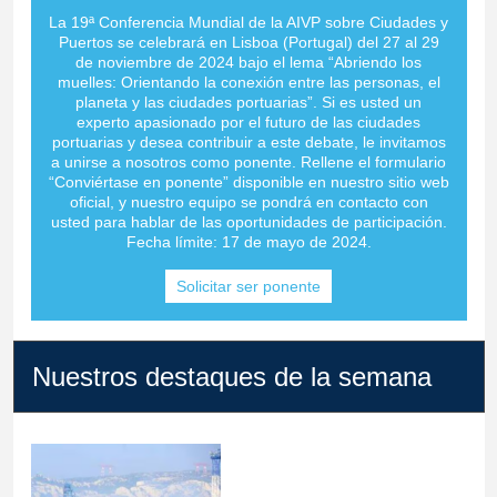
La 19ª Conferencia Mundial de la AIVP sobre Ciudades y
Puertos se celebrará en Lisboa (Portugal) del 27 al 29
de noviembre de 2024 bajo el lema “Abriendo los
muelles: Orientando la conexión entre las personas, el
planeta y las ciudades portuarias”. Si es usted un
experto apasionado por el futuro de las ciudades
portuarias y desea contribuir a este debate, le invitamos
a unirse a nosotros como ponente. Rellene el formulario
“Conviértase en ponente” disponible en nuestro sitio web
oficial, y nuestro equipo se pondrá en contacto con
usted para hablar de las oportunidades de participación.
Fecha límite: 17 de mayo de 2024.
Solicitar ser ponente
Nuestros destaques de la semana