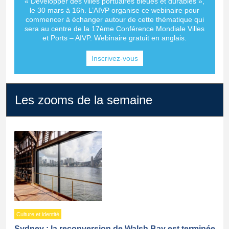
« Développer des villes portuaires bleues et durables »,
le 30 mars à 16h. L’AIVP organise ce webinaire pour
commencer à échanger autour de cette thématique qui
sera au centre de la 17ème Conférence Mondiale Villes
et Ports – AIVP. Webinaire gratuit en anglais.
Inscrivez-vous
Les zooms de la semaine
Culture et identité
Sydney : la reconversion de Walsh Bay est terminée