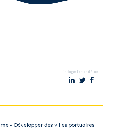
Partager l'actualité sur
Partager sur LinkedIn
Partager sur Twitter
Partager sur Face
ème « Développer des villes portuaires