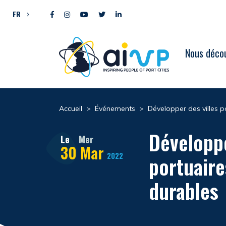
Aller directement au contenu
FR
Nous décou
Accueil
>
Événements
>
Développer des villes p
Développe
Le
Mer
30
Mar
2022
portuaire
durables