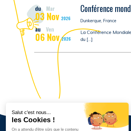
Conférence mondi
du
Mar
03
Nov
2026
Dunkerque, France
au
Ven
La Conférence Mondiale 
06
Nov
2026
du […]