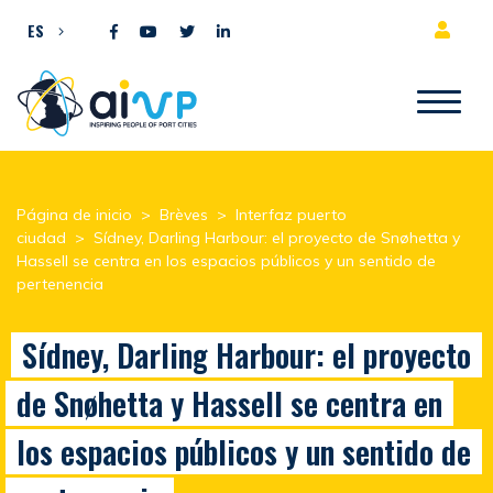
Ir al contenido
ES
Página de inicio
>
Brèves
>
Interfaz puerto
ciudad
>
Sídney, Darling Harbour: el proyecto de Snøhetta y
Hassell se centra en los espacios públicos y un sentido de
pertenencia
Sídney, Darling Harbour: el proyecto
de Snøhetta y Hassell se centra en
los espacios públicos y un sentido de