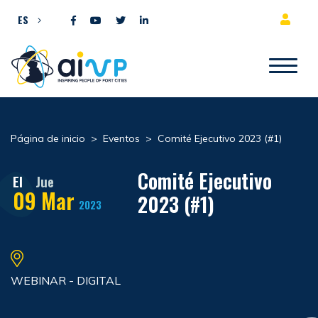
Ir al contenido
ES
Página de inicio
>
Eventos
>
Comité Ejecutivo 2023 (#1)
Comité Ejecutivo
El
Jue
09
Mar
2023 (#1)
2023
WEBINAR - DIGITAL