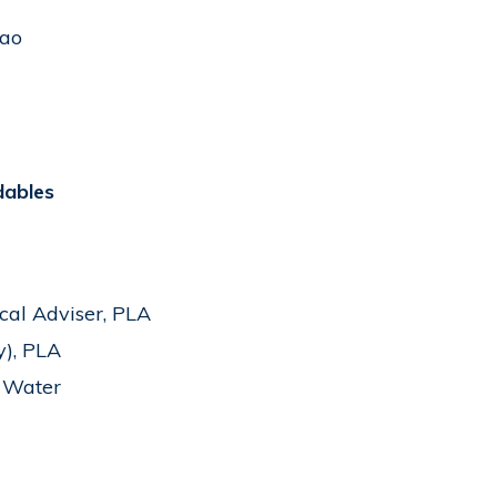
bao
dables
cal Adviser, PLA
y), PLA
x Water