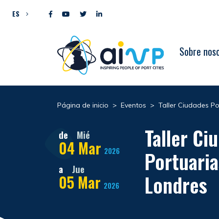
Ir al contenido
ES
Sobre nos
Página de inicio
>
Eventos
>
Taller Ciudades Po
Taller Ci
de
Mié
04
Mar
2026
Portuaria
a
Jue
Londres
05
Mar
2026