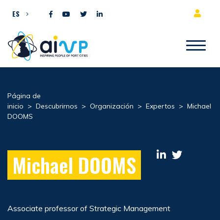
Ir al contenido
ES
Página de
inicio
>
Descubrirnos
>
Organización
>
Expertos
>
Michael
DOOMS
Michael DOOMS
Associate professor of Strategic Management