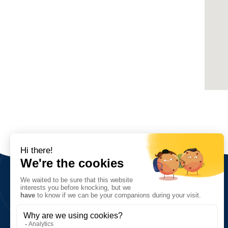
Sobre nosotros
Visión, valores, objetivos
Red y cifras clave