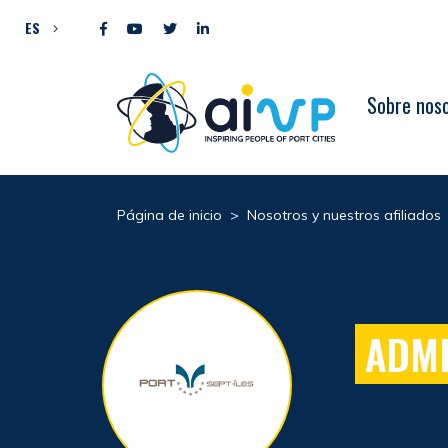
Ir al contenido
ES
Sobre nos
Página de inicio
>
Nosotros y nuestros afiliados
ADMI