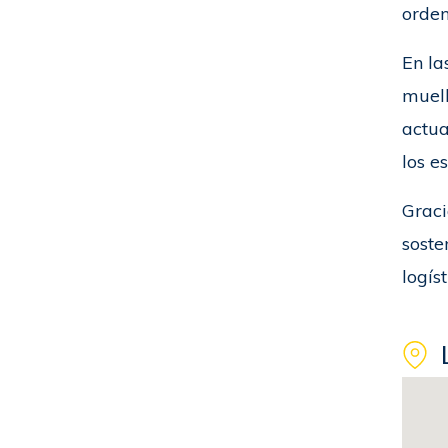
orden
En la
muell
actua
los e
Graci
soste
logíst