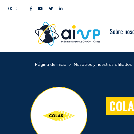
Ir al contenido
ES
Sobre nos
Página de inicio
>
Nosotros y nuestros afiliados
COL