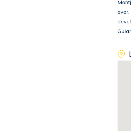
Montj
ever,
devel
Guian