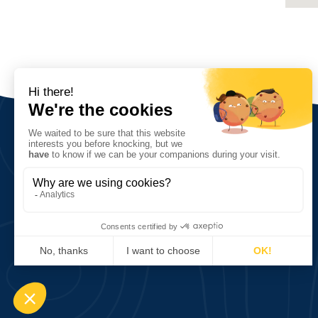
Sobre nosotros
Visión, valores, objetivos
Red y cifras clave
Historia
5, quai de la Saône
76600 Le Havre, France
Tél. (+33) 2 35 42 78 84