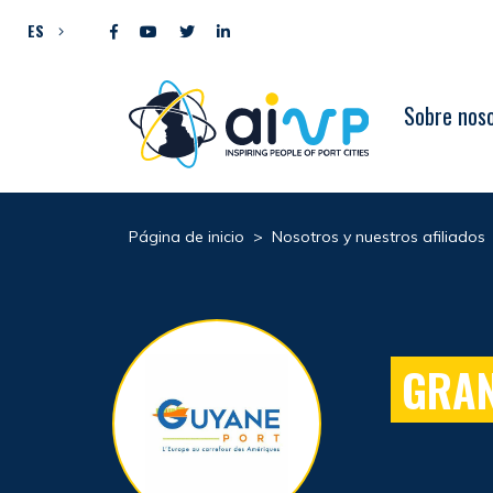
Ir al contenido
ES
Sobre nos
Página de inicio
>
Nosotros y nuestros afiliados
GRAN