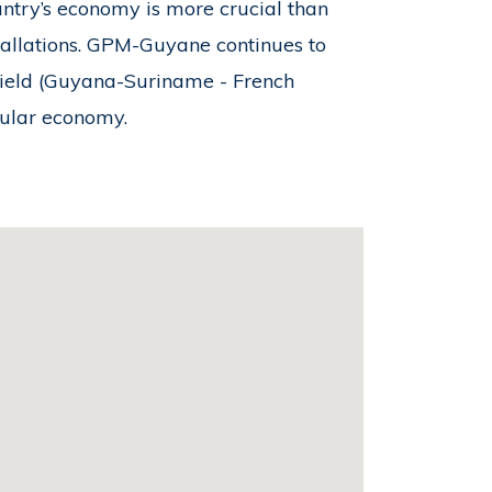
untry’s economy is more crucial than
stallations. GPM-Guyane continues to
Shield (Guyana-Suriname - French
cular economy.