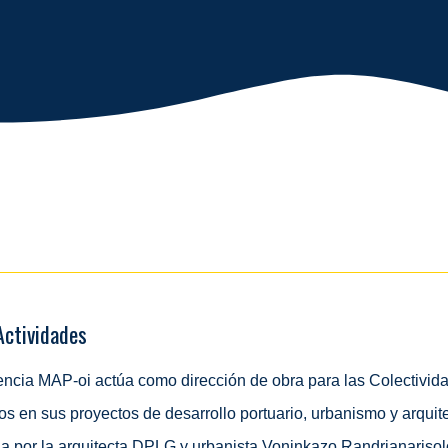
Actividades
ncia MAP-oi actúa como dirección de obra para las Colectivid
os en sus proyectos de desarrollo portuario, urbanismo y arquite
da por la arquitecta DPLG y urbanista Voninkazo Randrianarisolo,