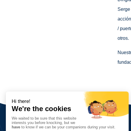
Serge 
acción
/ puer
otros.
Nuestr
fundad
Sobre nosotros