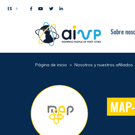
Ir al contenido
ES
Sobre nos
Página de inicio
>
Nosotros y nuestros afiliados
MAP-