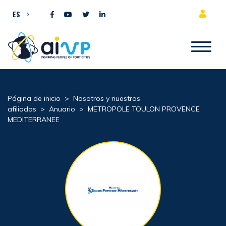
Ir al contenido
ES
Página de inicio
>
Nosotros y nuestros
afiliados
>
Anuario
>
METROPOLE TOULON PROVENCE
MEDITERRANEE