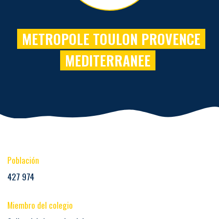
METROPOLE TOULON PROVENCE
MEDITERRANEE
Población
427 974
Miembro del colegio