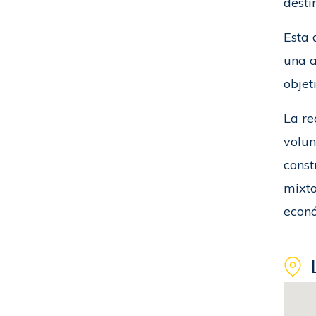
desti
Esta 
una a
objet
La re
volun
const
mixto
econó