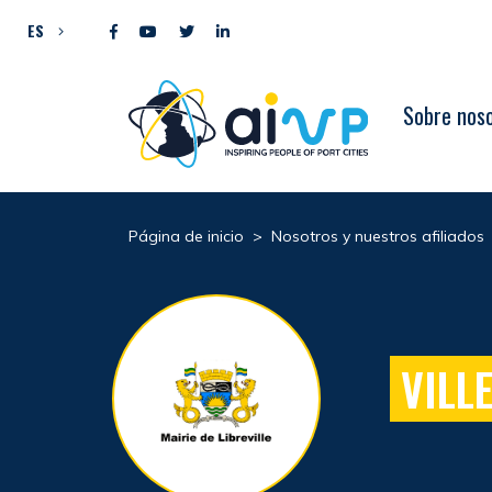
Ir al contenido
ES
Sobre nos
Página de inicio
>
Nosotros y nuestros afiliados
VILL