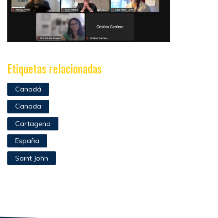
Etiquetas relacionadas
Canadá
Canada
Cartagena
España
Saint John