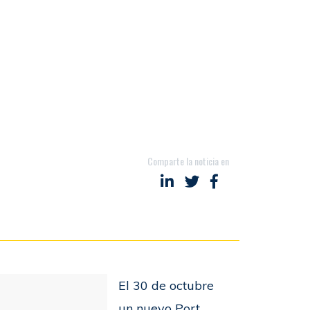
Comparte la noticia en
Compartir en LinkedIn
Compartir en Twitter
Compartir en Fac
El 30 de octubre
un nuevo Port