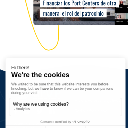
Financiar los Port Centers de otra
manera: el rol del patrocinio
Sobre nosotros
Visión, valores, objetivos
Red y cifras clave
Historia
5, quai de la Saône