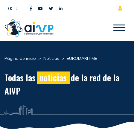
Ir al contenido
ES
Página de inicio
>
Noticias
>
EUROMARITIME
Todas las
noticias
de la red de la
AIVP