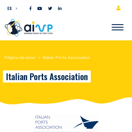
Ir al contenido
ES
Página de inicio
>
Italian Ports Association
Italian Ports Association