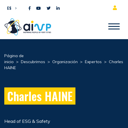
Ir al contenido
ES
Página de
inicio
>
Descubrirnos
>
Organización
>
Expertos
>
Charles
HAINE
Charles HAINE
Head of ESG & Safety