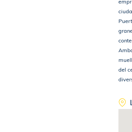
empre
ciuda
Puert
grane
conte
Ambos
muell
del c
diver