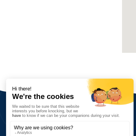
Sobre nosotros
Visión, valores, objetivos
Red y cifras clave