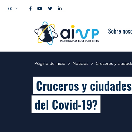
Ir al contenido
ES
Sobre nos
Página de inicio
>
Noticias
>
Cruceros y ciudade
Cruceros y ciudades
del Covid-19?