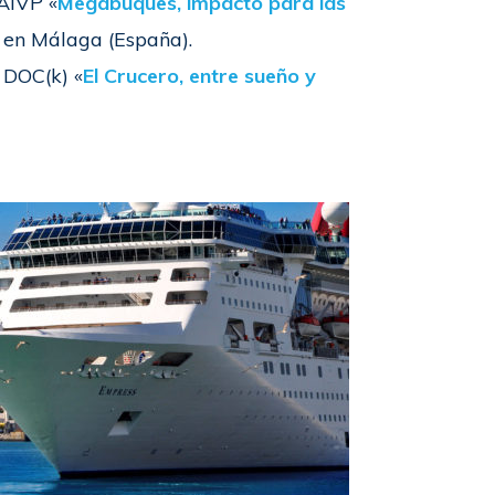
 AIVP «
Megabuques, impacto para las
 en Málaga (España).
 DOC(k) «
El Crucero, entre sueño y