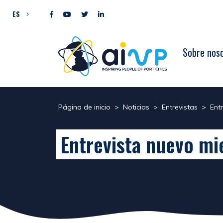
Ir al contenido
ES
Sobre nos
Página de inicio
>
Noticias
>
Entrevistas
>
Ent
Entrevista nuevo mi