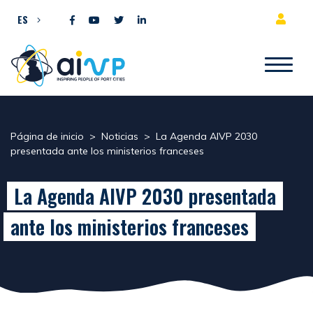
Ir al contenido
ES
Página de inicio
>
Noticias
>
La Agenda AIVP 2030
presentada ante los ministerios franceses
La Agenda AIVP 2030 presentada
ante los ministerios franceses