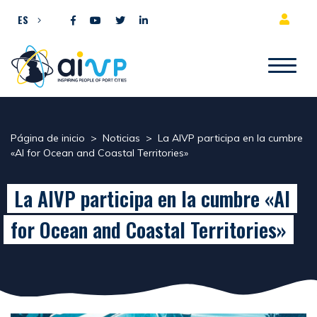
Ir al contenido
ES
Página de inicio
>
Noticias
>
La AIVP participa en la cumbre
«AI for Ocean and Coastal Territories»
La AIVP participa en la cumbre «AI
for Ocean and Coastal Territories»