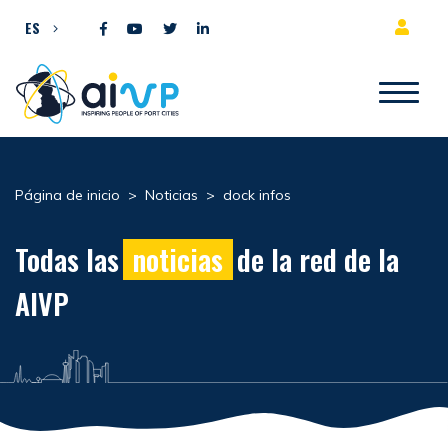
Ir al contenido
ES
Página de inicio
>
Noticias
>
dock infos
Todas las
noticias
de la red de la
AIVP