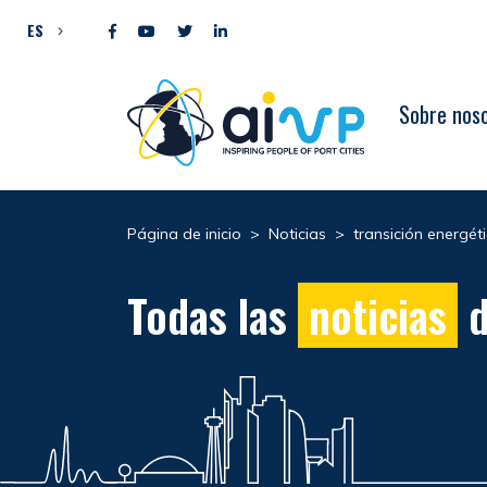
Ir al contenido
ES
Sobre nos
Página de inicio
>
Noticias
>
transición energét
Todas las
noticias
d