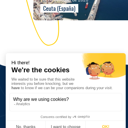
Ceuta (España)
Sobre nosotros
Visión, valores, objetivos
Red y cifras clave
Historia
5, quai de la Saône
76600 Le Havre, France