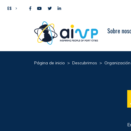
Ir al contenido
ES
Sobre nos
Página de inicio
>
Descubrirnos
>
Organización
E