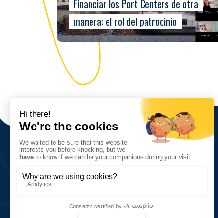
Financiar los Port Centers de otra
manera: el rol del patrocinio
Sobre nosotros
Visión, valores, objetivos
Red y cifras clave
Historia
5, quai de la Saône
76600 Le Havre, France