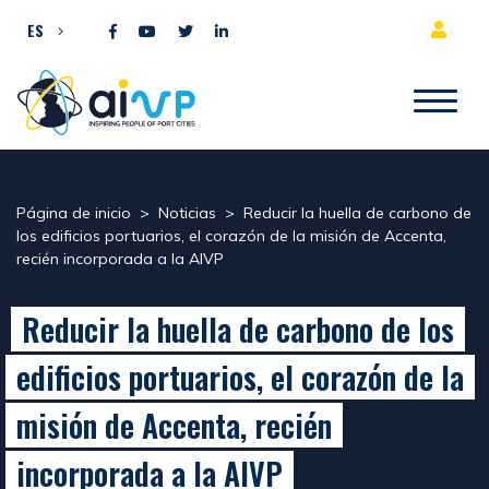
Ir al contenido
ES
Página de inicio
>
Noticias
>
Reducir la huella de carbono de
los edificios portuarios, el corazón de la misión de Accenta,
recién incorporada a la AIVP
Reducir la huella de carbono de los
edificios portuarios, el corazón de la
misión de Accenta, recién
incorporada a la AIVP