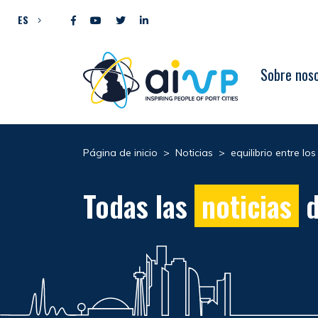
Ir al contenido
ES
Sobre nos
Página de inicio
>
Noticias
>
equilibrio entre lo
Todas las
noticias
d