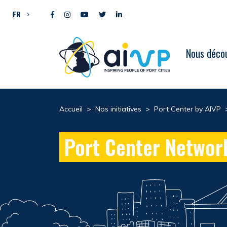
Aller directement au contenu
FR
Nous décou
Accueil
>
Nos initiatives
>
Port Center by AIVP
Port Center Networ