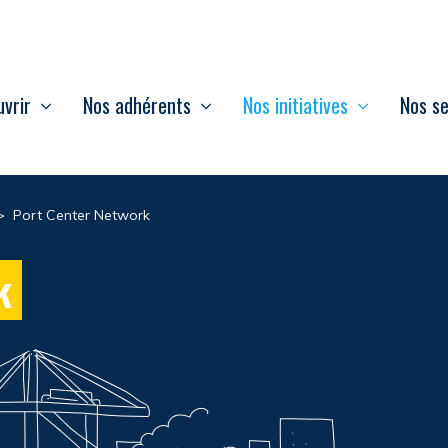
vrir
Nos adhérents
Nos initiatives
Nos se
>
Port Center Network
k