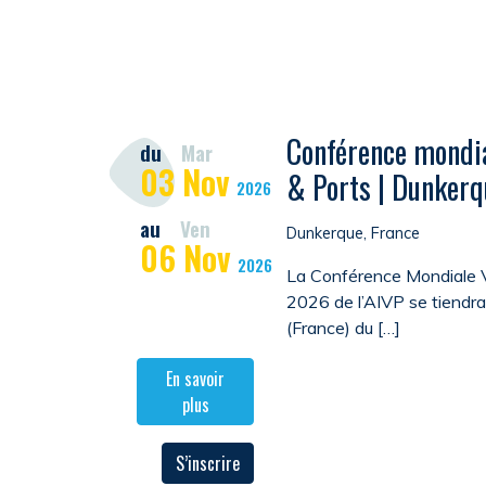
Conférence mondia
du
Mar
03
Nov
& Ports | Dunkerq
2026
au
Ven
Dunkerque, France
06
Nov
2026
La Conférence Mondiale V
2026 de l’AIVP se tiendr
(France) du […]
En savoir
plus
S’inscrire