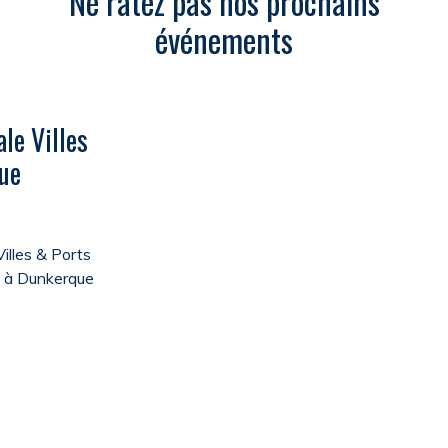
Ne ratez pas nos prochains
événements
le Villes
ue
illes & Ports
a à Dunkerque