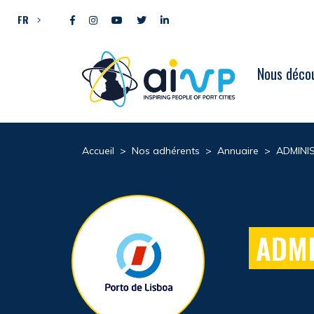
Aller directement au contenu
FR
Nous décou
Accueil
>
Nos adhérents
>
Annuaire
>
ADMINI
ADMI