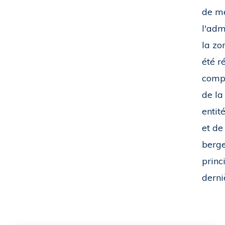
de me
l'adm
la zo
été r
compt
de la
entit
et de
berge
princ
derni