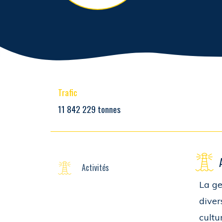
Trafic
11 842 229 tonnes
Activités
La ge
diver
cultu