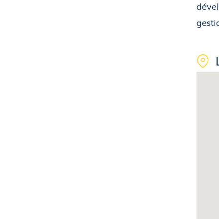
dével
gesti