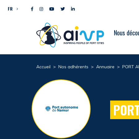
Aller directement au contenu
FR
Nous décou
Accueil
>
Nos adhérents
>
Annuaire
>
PORT A
PORT