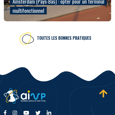
Amsterdam (Pays-Bas) : opter pour un terminal
multifonctionnel
TOUTES LES BONNES PRATIQUES