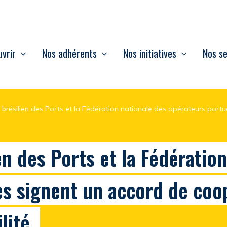
vrir
Nos adhérents
Nos initiatives
Nos se
e brésilien des Ports et la Fédération nationale des opérateurs port
en des Ports et la Fédératio
es signent un accord de coo
lité.