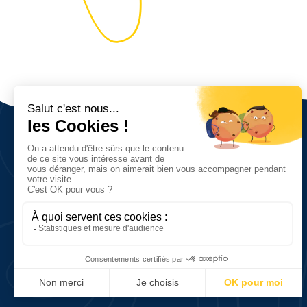
Nous découvrir
Vision, valeurs et objectifs
Réseau et chiffres clés
Histoire
5, quai de la Saône
76600 Le Havre, France
Tél. (+33) 2 35 42 78 84