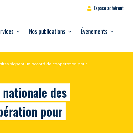
Espace adhérent
rvices
Nos publications
Événements
uaires signent un accord de coopération pour
n nationale des
pération pour