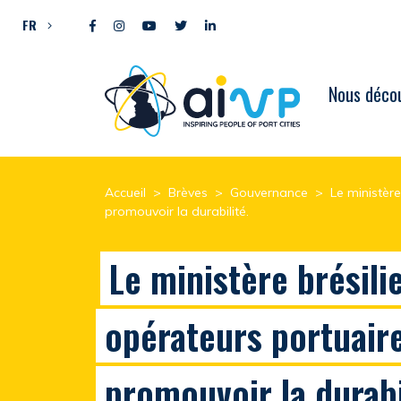
Aller directement au contenu
FR
Nous décou
Accueil
>
Brèves
>
Gouvernance
>
Le ministèr
promouvoir la durabilité.
Le ministère brésili
opérateurs portuair
promouvoir la durabi