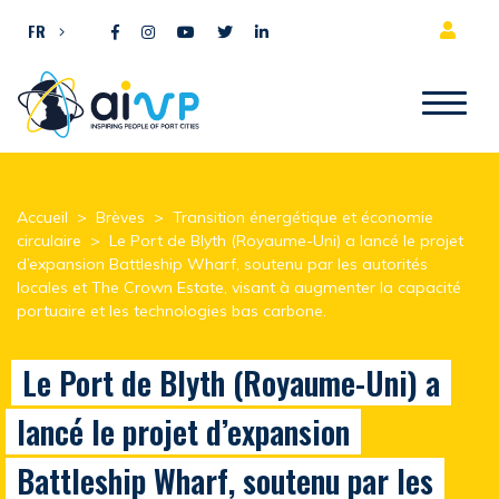
Aller directement au contenu
FR
Accueil
>
Brèves
>
Transition énergétique et économie
circulaire
>
Le Port de Blyth (Royaume-Uni) a lancé le projet
d’expansion Battleship Wharf, soutenu par les autorités
locales et The Crown Estate, visant à augmenter la capacité
portuaire et les technologies bas carbone.
Le Port de Blyth (Royaume-Uni) a
lancé le projet d’expansion
Battleship Wharf, soutenu par les