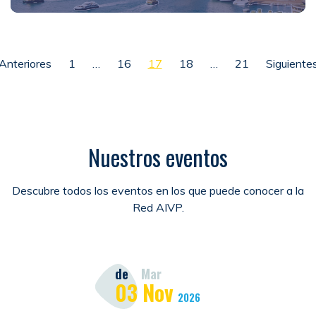
Paginación de entradas
Anteriores
1
…
16
17
18
…
21
Siguiente
Nuestros eventos
Descubre todos los eventos en los que puede conocer a la
Red AIVP.
de
Mar
03
Nov
2026